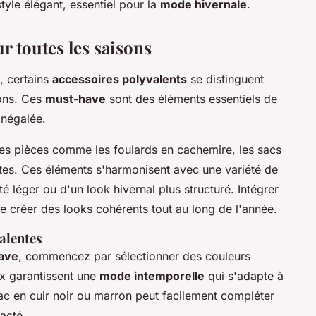
tyle élégant, essentiel pour la
mode hivernale
.
r toutes les saisons
, certains
accessoires polyvalents
se distinguent
sons. Ces
must-have
sont des éléments essentiels de
 inégalée.
es pièces comme les foulards en cachemire, les sacs
ntes. Ces éléments s'harmonisent avec une variété de
é léger ou d'un look hivernal plus structuré. Intégrer
 créer des looks cohérents tout au long de l'année.
alentes
ave
, commencez par sélectionner des couleurs
ix garantissent une
mode intemporelle
qui s'adapte à
ac en cuir noir ou marron peut facilement compléter
acté.