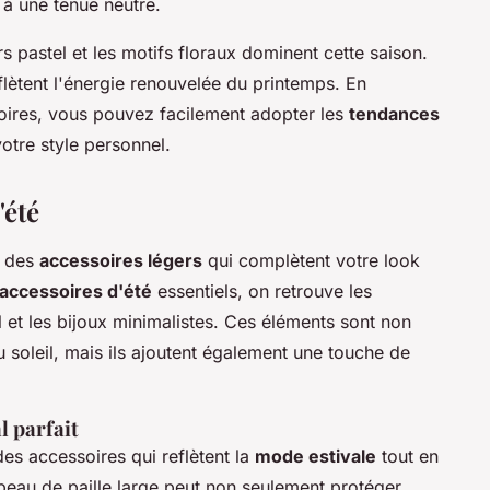
 à une tenue neutre.
rs pastel et les motifs floraux dominent cette saison.
flètent l'énergie renouvelée du printemps. En
oires, vous pouvez facilement adopter les
tendances
votre style personnel.
'été
r des
accessoires légers
qui complètent votre look
accessoires d'été
essentiels, on retrouve les
il et les bijoux minimalistes. Ces éléments sont non
 soleil, mais ils ajoutent également une touche de
l parfait
des accessoires qui reflètent la
mode estivale
tout en
peau de paille large peut non seulement protéger