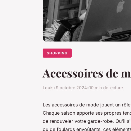
SHOPPING
Accessoires de m
Louis
•
9 octobre 2024
•
10 min de lecture
Les accessoires de mode jouent un rôle e
Chaque saison apporte ses propres tend
de renouveler votre garde-robe. Qu'il s
ou de foulards envoûtants, ces élément